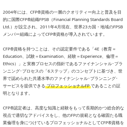
2004年には、CFP®資格の一層のクオリティー向上と普及を目
的に国際CFP®組織FPSB（Financial Planning Standards Board
Ltd.）が設立され、2011年4月現在、世界23カ国・地域のFPSB
メンバー組織によってCFP®資格が導入されています。
CFP®資格を持つことは、その認定要件である「4E（教育＝
Education、試験＝Examination、経験＝Experience、倫理＝
Ethics）」と実務プロセスの指針であるファイナンシャル･プラ
ンニング･プロセスの「6ステップ」のコンセプトに基づき、世
界で認められた共通水準のファイナンシャル･プランニング･
サービスを提供できる
プロフェッショナルFP
であることの証
明となります。
CFP®認定者は、高度な知識と経験をもって長期的かつ総合的な
視点で適切なアドバイスをし、他のFPの規範となる確固たる職
業倫理を身につけているプロフェッショナルとしてCFP®資格を